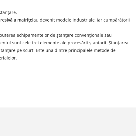
ștanțare.
resivă a matriței
au devenit modele industriale, iar cumpărătorii
 puterea echipamentelor de ștanțare convenționale sau
mentul sunt cele trei elemente ale procesării ștanțarii. Ștanțarea
ștanțare pe scurt. Este una dintre principalele metode de
rialelor.