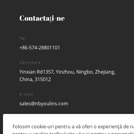
Contactaţi-ne
Tel
+86-574-28801101
Abordare
Yinxian Rd1357, Yinzhou, Ningbo, Zhejiang,
China, 315012
E-mail
sales@nbyoulins.com
Folosim cookie-uri pentru a vă oferi o experiență de 