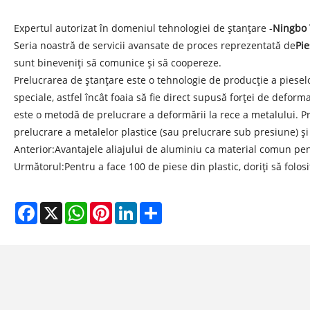
Expertul autorizat în domeniul tehnologiei de ștanțare -
Ningbo Y
Seria noastră de servicii avansate de proces reprezentată de
Pi
sunt bineveniți să comunice și să coopereze.
Prelucrarea de ștanțare este o tehnologie de producție a pies
speciale, astfel încât foaia să fie direct supusă forței de defor
este o metodă de prelucrare a deformării la rece a metalului. P
prelucrare a metalelor plastice (sau prelucrare sub presiune) ș
Anterior:
Avantajele aliajului de aluminiu ca material comun pe
Următorul:
Pentru a face 100 de piese din plastic, doriți să folosi
Facebook
X
WhatsApp
Pinterest
LinkedIn
Share