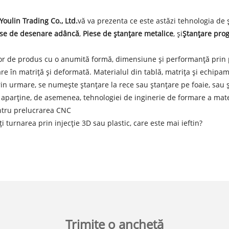
oulin Trading Co., Ltd.
vă va prezenta ce este astăzi tehnologia de 
ese de desenare adâncă
,
Piese de ștanțare metalice
, și
Ștanțare prog
elor de produs cu o anumită formă, dimensiune și performanță prin
mare în matriță și deformată. Materialul din tablă, matrița și echipa
rin urmare, se numește ștanțare la rece sau ștanțare pe foaie, sau 
i aparține, de asemenea, tehnologiei de inginerie de formare a mate
ntru prelucrarea CNC
ți turnarea prin injecție 3D sau plastic, care este mai ieftin?
Trimite o anchetă