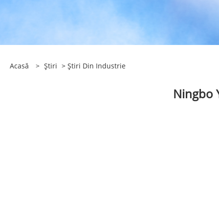
Acasă
>
Știri
>
Știri Din Industrie
Ningbo Y